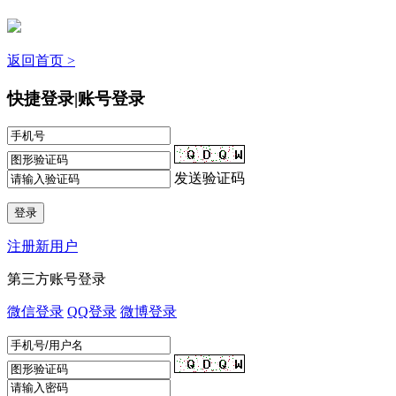
返回首页 >
快捷登录
|
账号登录
发送验证码
注册新用户
第三方账号登录
微信登录
QQ登录
微博登录