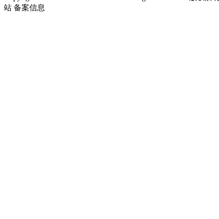
站 备案信息