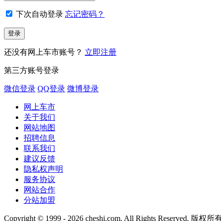
下次自动登录
忘记密码？
还没有网上车市账号？
立即注册
第三方账号登录
微信登录
QQ登录
微博登录
网上车市
关于我们
网站地图
招聘信息
联系我们
建议反馈
隐私权声明
服务协议
网站合作
分站加盟
Copyright © 1999 -
2026 cheshi.com. All Rights Reserved