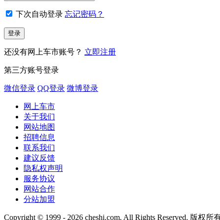
下次自动登录
忘记密码？
还没有网上车市账号？
立即注册
第三方账号登录
微信登录
QQ登录
微博登录
网上车市
关于我们
网站地图
招聘信息
联系我们
建议反馈
隐私权声明
服务协议
网站合作
分站加盟
Copyright © 1999 -
2026 cheshi.com. All Rights Reserved