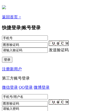
返回首页 >
快捷登录
|
账号登录
发送验证码
注册新用户
第三方账号登录
微信登录
QQ登录
微博登录