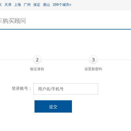
京
天津
上海
广州
保定
唐山
399个城市»
车购买顾问
2
3
验证身份
设置新密码
登录账号：